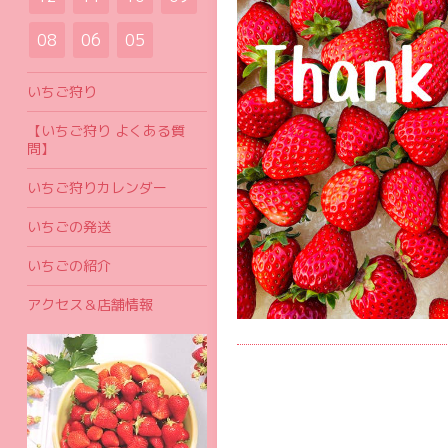
08
06
05
いちご狩り
【いちご狩り よくある質
問】
いちご狩りカレンダー
いちごの発送
いちごの紹介
アクセス＆店舗情報