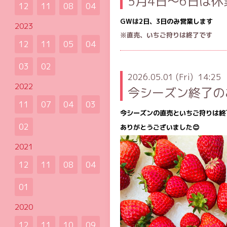
5月4日〜6日は
12
11
08
04
GWは2日、3日のみ営業します
2023
※直売、いちご狩りは終了です
12
11
05
04
03
02
2026.05.01 (Fri) 14:25
2022
今シーズン終了の
11
07
04
03
今シーズンの直売といちご狩りは終
02
ありがとうございました😊
2021
12
11
08
04
01
2020
12
11
10
09