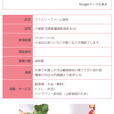
店名
ファミリーファーム保田
住所
千葉県 安房郡鋸南町保田3028
10:00〜15:00
営業時間
※当日の赤いいちごが無くなり次第終了します
電話番号
--
最寄り駅
保田駅
お車でお越しの方は鋸南保田IC降りてすぐ目の前
道順
電車の方はJR内房線より徒歩12分
駐車場 35台（無料）
設備・サービス
トイレ 洋式2
バリアフリー非対応（土耕栽培のため）