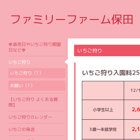
ファミリーファーム保田
🍓直売日やいちご狩り開園
日など🍓
いちご狩り
いちご狩り
いちご狩り入園料25
いちご狩り（1）
お願い（1）
12/
【いちご狩り よくある質
問】
2,
小学生以上
いちご狩りカレンダー
2,
いちごの発送
3歳〜未就学児