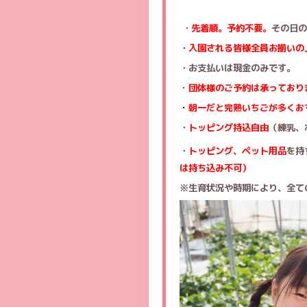
・
先着順。予約不要。
その日の
・入園される皆様全員お揃いの
・お支払いは現金のみです。
・
団体様のご予約は承っており
・
朝一だと完熟いちごが多くお
・
トッピング持込自由
（練乳、
・
トッピング、ペット用品
を持
は持ち込み不可）
※生育状況や時期により、全て