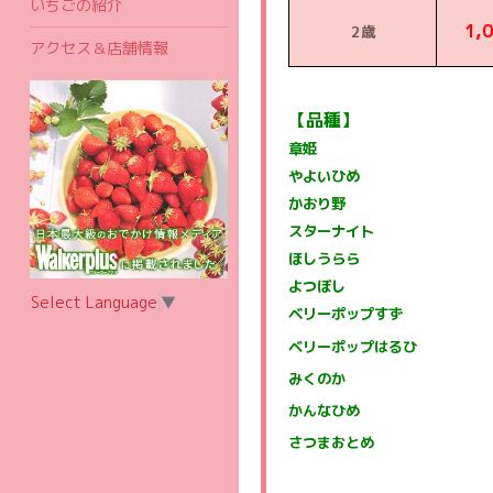
いちごの紹介
1,
2歳
アクセス＆店舗情報
【品種】
章姫
やよいひめ
かおり野
スターナイト
ほしうらら
よつぼし
Select Language
▼
ベリーポップすず
ベリーポップはるひ
みくのか
かんなひめ
さつまおとめ