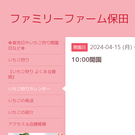
ファミリーファーム保田
🍓直売日やいちご狩り開園
2024-04-15 (月) 
開園日
日など🍓
10:00開園
いちご狩り
【いちご狩り よくある質
問】
いちご狩りカレンダー
いちごの発送
いちごの紹介
アクセス＆店舗情報