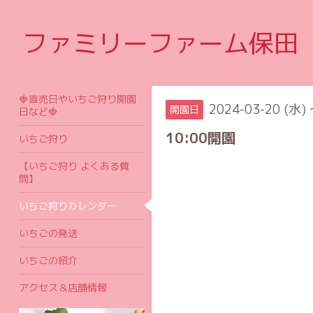
ファミリーファーム保田
🍓直売日やいちご狩り開園
2024-03-20 (水) 
開園日
日など🍓
10:00開園
いちご狩り
【いちご狩り よくある質
問】
いちご狩りカレンダー
いちごの発送
いちごの紹介
アクセス＆店舗情報