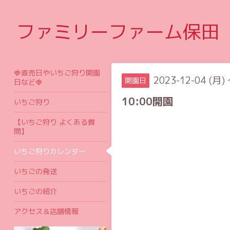
ファミリーファーム保田
🍓直売日やいちご狩り開園
2023-12-04 (月) 
開園日
日など🍓
10:00開園
いちご狩り
【いちご狩り よくある質
問】
いちご狩りカレンダー
いちごの発送
いちごの紹介
アクセス＆店舗情報