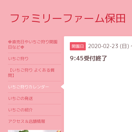
ファミリーファーム保田
🍓直売日やいちご狩り開園
2020-02-23 (日) 
開園日
日など🍓
9:45受付終了
いちご狩り
【いちご狩り よくある質
問】
いちご狩りカレンダー
いちごの発送
いちごの紹介
アクセス＆店舗情報