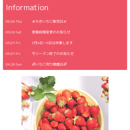
Information
08.06 Thu
🍧かきいちご販売日🍧
05.09 Sat
営業時間変更のお知らせ
05.01 Fri
5月4日〜6日は休業します
05.01 Fri
今シーズン終了のお知らせ
04.26 Sun
🌈いちご狩り開園日🌈